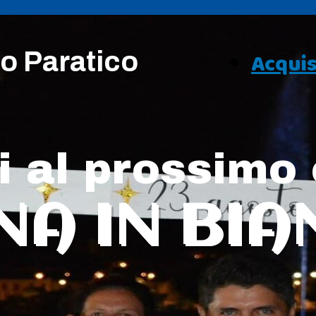
o Paratico
Acquis
ti al prossimo
NA IN BI